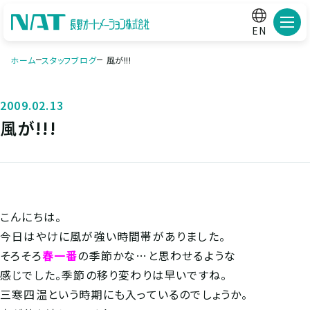
メニ
EN
ホーム
スタッフブログ
風が!!!
2009.02.13
風が!!!
こんにちは。
今日はやけに風が強い時間帯がありました。
そろそろ
春一番
の季節かな…と思わせるような
感じでした。季節の移り変わりは早いですね。
三寒四温という時期にも入っているのでしょうか。