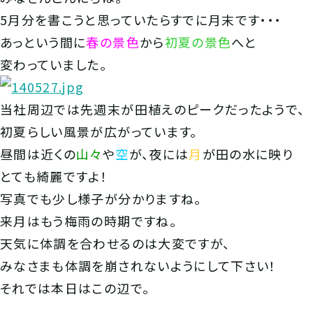
5月分を書こうと思っていたらすでに月末です・・・
あっという間に
春の景色
から
初夏の景色
へと
変わっていました。
当社周辺では先週末が田植えのピークだったようで、
初夏らしい風景が広がっています。
昼間は近くの
山々
や
空
が、夜には
月
が田の水に映り
とても綺麗ですよ！
写真でも少し様子が分かりますね。
来月はもう梅雨の時期ですね。
天気に体調を合わせるのは大変ですが、
みなさまも体調を崩されないようにして下さい！
それでは本日はこの辺で。