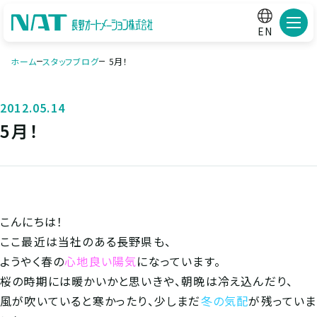
メニ
EN
ホーム
スタッフブログ
5月！
2012.05.14
5月！
こんにちは！
ここ最近は当社のある長野県も、
ようやく春の
心地良い陽気
になっています。
桜の時期には暖かいかと思いきや、朝晩は冷え込んだり、
風が吹いていると寒かったり、少しまだ
冬の気配
が残っていま