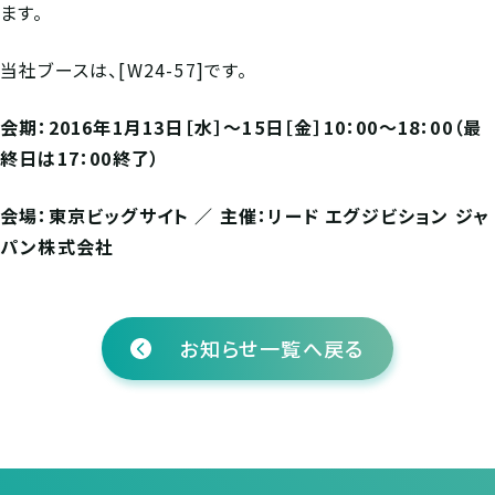
ます。
当社ブースは、[W24-57]です。
会期：
2016
年
1
月
13
日［水］～
15
日［金］
10
：
00
～
18
：
00
（最
終日は
17
：
00
終了）
会場：東京ビッグサイト
／
主催：リード
エグジビション
ジャ
パン株式会社
お知らせ一覧へ戻る