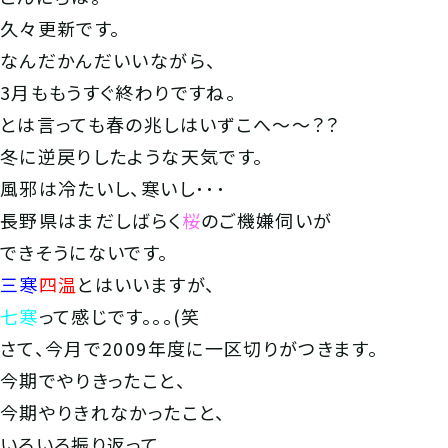
久々更新です。
なんだかんだいいながら、
3月ももうすぐ終わりですね。
とは言っても春の兆しはいずこへ～～？？
冬に逆戻りしたような天気です。
風邪は冷たいし、寒いし･･･
長野県はまだしばらく
桜
のご機嫌伺いが
できそうにないです。
三寒
四温
とはいいますが、
七寒
って感じです。。。(笑
さて、今月で2009年度に一区切りがつきます。
今期でやりきったこと、
今期やりきれなかったこと、
いろいろ振り返って、