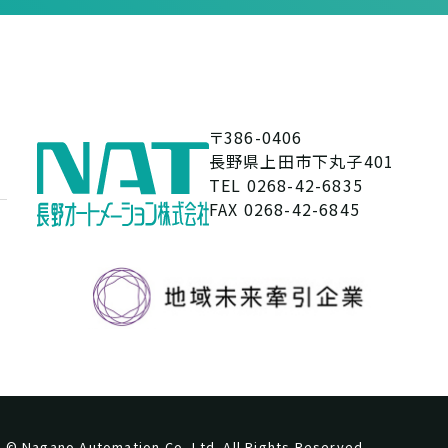
〒386-0406
長野県上田市下丸子401
TEL 0268-42-6835
FAX 0268-42-6845
© Nagano Automation Co.,Ltd. All Rights Reserved.