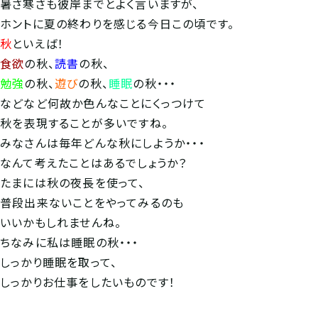
暑さ寒さも彼岸までとよく言いますが、
ホントに夏の終わりを感じる今日この頃です。
秋
といえば！
食欲
の秋、
読書
の秋、
勉強
の秋、
遊び
の秋、
睡眠
の秋・・・
などなど何故か色んなことにくっつけて
秋を表現することが多いですね。
みなさんは毎年どんな秋にしようか・・・
なんて考えたことはあるでしょうか？
たまには秋の夜長を使って、
普段出来ないことをやってみるのも
いいかもしれませんね。
ちなみに私は睡眠の秋・・・
しっかり睡眠を取って、
しっかりお仕事をしたいものです！