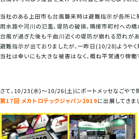
当社のある上田市も台風襲来時は避難指示が各所に
用水路や河川の氾濫、堤防の破損、隣接市町村への橋
台風が過ぎた後も千曲川近くの堤防が崩れる恐れがあ
避難指示が出ておりましたが、一昨日(10/28)ようや
当社は幸いにも大きな被害はなく、概ね平常通り稼働
さて、10/23(水)～10/26(土)にポートメッセなごや
第17回 メカトロテックジャパン2019
に出展してきま