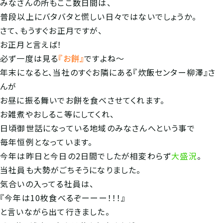
みなさんの所もここ数日間は、
普段以上にバタバタと慌しい日々ではないでしょうか。
さて、もうすぐお正月ですが、
お正月と言えば！
必ず一度は見る
『お餅』
ですよね～
年末になると、当社のすぐお隣にある『炊飯センター柳澤』さ
んが
お昼に振る舞いでお餅を食べさせてくれます。
お雑煮やおしるこ等にしてくれ、
日頃御世話になっている地域のみなさんへという事で
毎年恒例となっています。
今年は昨日と今日の2日間でしたが相変わらず
大盛況
。
当社員も大勢がごちそうになりました。
気合いの入ってる社員は、
『今年は10枚食べるぞーーー！！！』
と言いながら出て行きました。