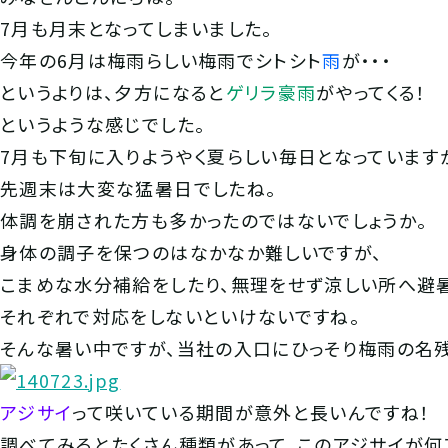
7月も月末となってしまいました。
今年の6月は梅雨らしい梅雨でシトシト
雨
が・・・
というよりは、夕方になると
ゲリラ豪雨
がやってくる！
というような感じでした。
7月も下旬に入りようやく夏らしい毎日となっています
先週末は大変な猛暑日でしたね。
体調を崩された方も多かったのではないでしょうか。
身体の調子を保つのはなかなか難しいですが、
こまめな水分補給をしたり、無理をせず涼しい所へ避暑
それぞれで対応をしないといけないですね。
そんな暑い中ですが、当社の入口にひっそり梅雨の名残
アジサイ
って咲いている期間が意外と長いんですね！
調べてみるとたくさん種類があって、このアジサイが何