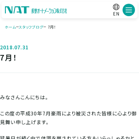
メニ
EN
ホーム
スタッフブログ
7月！
2018.07.31
7月！
みなさんこんにちは。
この度の平成30年7月豪雨により被災された皆様に心より御
見舞い申し上げます。
猛暑日が続く中で体調を崩されている方もいらっしゃるかと