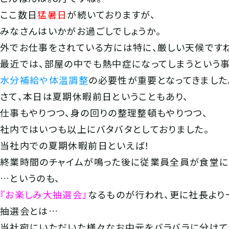
ここ数日
猛暑日
が続いておりますが、
みなさんはいかがお過ごしでしょうか。
外でお仕事をされている方には特に、厳しい天候です
最近では、部屋の中でも熱中症になってしまうという事
水分補給や体温調整
の必要性が重要となってきました
さて、本日は夏期休暇前日ということもあり、
仕事もやりつつ、身の回りの整理整頓もやりつつ、
社内ではいつも以上にバタバタとしておりました。
当社内での夏期休暇前日といえば！
終業時間のチャイムが鳴った後に従業員全員が食堂に
…というのも、
『お楽しみ大抽選会』
なるものが行われ、更に社長より
抽選会とは…
当社宛にいただいた様々なお中元をバラバラに分けて