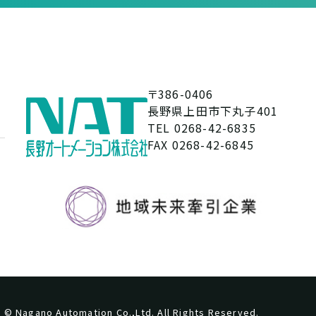
〒386-0406
長野県上田市下丸子401
TEL 0268-42-6835
FAX 0268-42-6845
© Nagano Automation Co.,Ltd. All Rights Reserved.