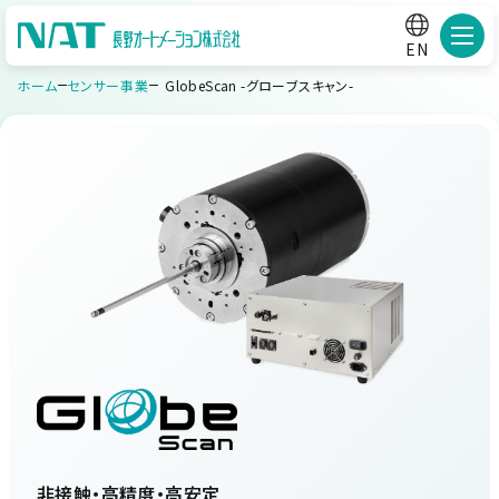
メニ
EN
ホーム
センサー事業
GlobeScan -グローブスキャン-
非接触・高精度・高安定