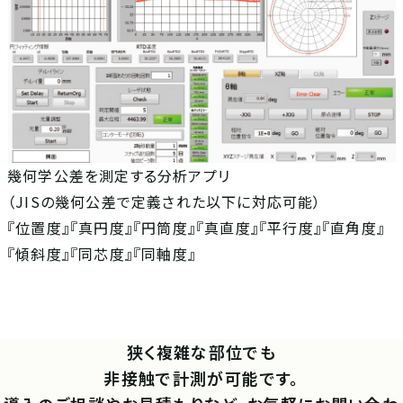
幾何学公差を測定する分析アプリ
（JISの幾何公差で定義された以下に対応可能）
『位置度』『真円度』『円筒度』『真直度』『平行度』『直角度』
『傾斜度』『同芯度』『同軸度』
狭く複雑な部位でも
非接触で計測が可能です。