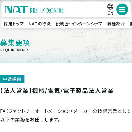
メニ
EN
採用トップ
NATの特徴
説明会・インターンシップ
職種紹介
募集要項
REQUIREMENTS
中途採用
【法人営業】機械/電気/電子製品法人営業
FA（ファクトリーオートメーション）メーカーの技術営業として
以下の業務をお任せします。