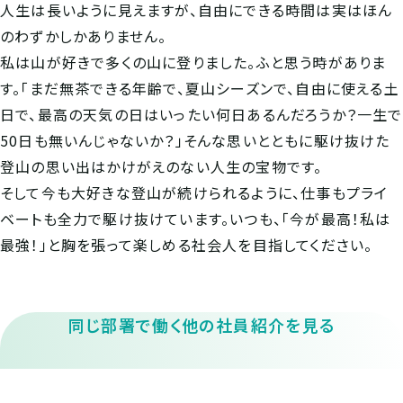
人生は長いように見えますが、自由にできる時間は実はほん
のわずかしかありません。
私は山が好きで多くの山に登りました。ふと思う時がありま
す。「まだ無茶できる年齢で、夏山シーズンで、自由に使える土
日で、最高の天気の日はいったい何日あるんだろうか？一生で
50日も無いんじゃないか？」そんな思いとともに駆け抜けた
登山の思い出はかけがえのない人生の宝物です。
そして今も大好きな登山が続けられるように、仕事もプライ
ベートも全力で駆け抜けています。いつも、「今が最高！私は
最強！」と胸を張って楽しめる社会人を目指してください。
同じ部署で働く他の社員紹介を見る
2020年
1994年
新卒
中途
機械設計1部
機械設計1部 常務取締役