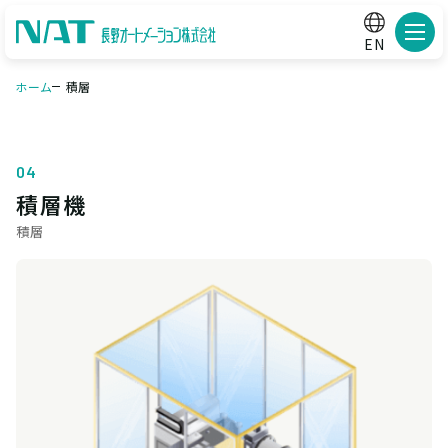
メニ
EN
ホーム
積層
04
積層機
積層