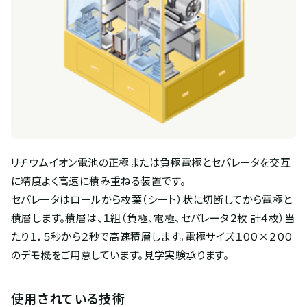
リチウムイオン電池の正極または負極電極とセパレータを交互
に精度よく高速に積み重ねる装置です。
セパレータはロールから枚葉（シート）状に切断してから電極と
積層します。積層は、１組（負極、電極、セパレータ２枚 計４枚）当
たり１．５秒から２秒で高速積層します。電極サイズ１００×２００
のデモ機をご用意しています。見学実験承ります。
使用されている技術