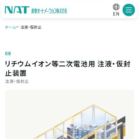
メニ
EN
ホーム
注液・仮封止
08
リチウムイオン等二次電池用 注液・仮封
止装置
注液・仮封止