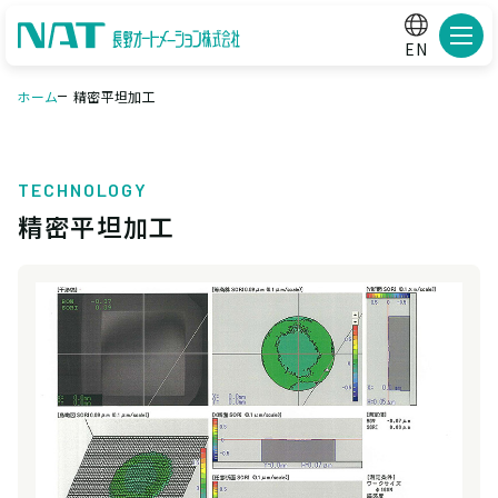
メニ
EN
ホーム
精密平坦加工
TECHNOLOGY
精密平坦加工